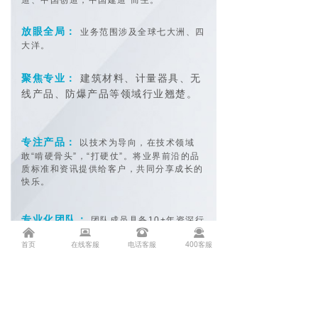
造、中国创造，中国建造”而生。
放眼全局：
业务范围涉及全球七大洲、四
大洋。
建筑材料、计量器具、无
聚焦专业：
线产品、防爆产品等领域行业翘楚。
专注产品：
以技术为导向，在技术领域
敢“啃硬骨头”，“打硬仗”。将业界前
沿的品
质标准和资讯提供给客户，共同分享成长的
快乐。
专业化团队：
团队成员具备10+年资深行
낀
뀵
뀰
끤
业经验，行业积淀领先。
首页
在线客服
电话客服
400客服
一站式服务：
检测、认证、检验、培训、
咨询等全方位一体化服务。