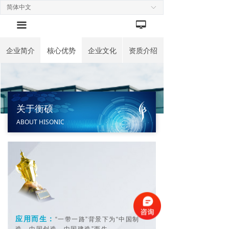
简体中文
ꀅ
넡
끀
企业简介
核心优势
企业文化
资质介绍
关于衡硕
ABOUT HISONIC
应用而生：
“一带一路”背景下为“中国制